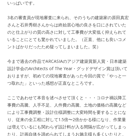
いっぱいです。
3名の審査員が現地審査に来られ、そのうちの建築家の原田真宏
さんと石井秀樹さんからは終始居心地の良さを口にされていた
のと仕上がりの質の高さに対して工事費が大変低く抑えられて
いることにとても驚かれていました。（正直、他にも良いコメ
ントばかりだったため疑ってしまいました。笑）
今まで過去の作品でARCASIAのアジア建築賞新人賞・日本建築
設計学会のArchitects of The Year・グッドデザイン賞は頂いて
おりますが、初めての現地審査があった今回の賞で「やっと一
つ取れた」といった感想が正直なところです。
ここであわせて本音を述べさせて頂くと・・・コロナ禍以降工
事費の高騰、人手不足、人件費の高騰、土地の価格の高騰など
により工事費調整・設計仕様調整に大変時間を要することにな
り、従来の全工程に対して1.5倍〜2倍かかる様になり、作業量
は増えているにも関わらず設計料が入る間隔が広がってしまっ
たり、計画自体を諦められてしまうお施主様も多くいたりと、