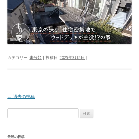
カテゴリー:
未分類
| 投稿日:
2025年3月5日
|
投稿ナビゲーション
←
過去の投稿
検索:
最近の投稿