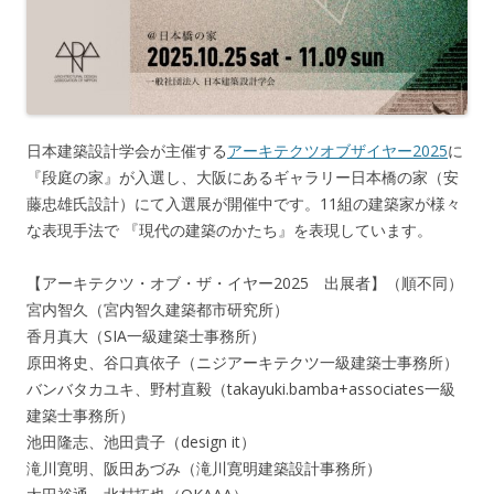
日本建築設計学会が主催する
アーキテクツオブザイヤー2025
に
『段庭の家』が入選し、大阪にあるギャラリー日本橋の家（安
藤忠雄氏設計）にて入選展が開催中です。11組の建築家が様々
な表現手法で 『現代の建築のかたち』を表現しています。
【アーキテクツ・オブ・ザ・イヤー2025 出展者】（順不同）
宮内智久（宮内智久建築都市研究所）
香月真大（SIA一級建築士事務所）
原田将史、谷口真依子（ニジアーキテクツ一級建築士事務所）
バンバタカユキ、野村直毅（takayuki.bamba+associates一級
建築士事務所）
池田隆志、池田貴子（design it）
滝川寛明、阪田あづみ（滝川寛明建築設計事務所）