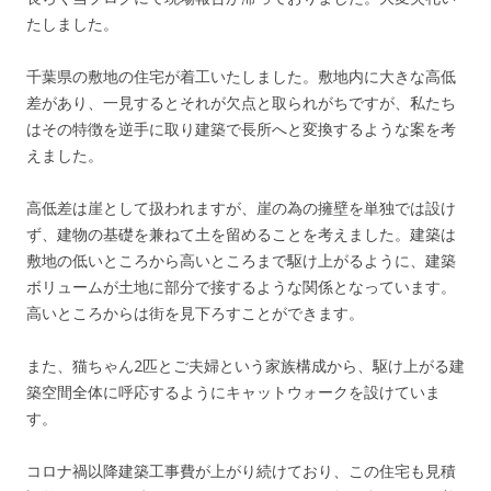
たしました。
千葉県の敷地の住宅が着工いたしました。敷地内に大きな高低
差があり、一見するとそれが欠点と取られがちですが、私たち
はその特徴を逆手に取り建築で長所へと変換するような案を考
えました。
高低差は崖として扱われますが、崖の為の擁壁を単独では設け
ず、建物の基礎を兼ねて土を留めることを考えました。建築は
敷地の低いところから高いところまで駆け上がるように、建築
ボリュームが土地に部分で接するような関係となっています。
高いところからは街を見下ろすことができます。
また、猫ちゃん2匹とご夫婦という家族構成から、駆け上がる建
築空間全体に呼応するようにキャットウォークを設けていま
す。
コロナ禍以降建築工事費が上がり続けており、この住宅も見積