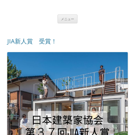
ニジアーキテクツのブログ
自由が丘の建築設計事務所/住宅/商業ビル/幼稚園/保育園/集合住宅/医療
コンテンツへ移動
施設/店舗/寺社仏閣/教会/宿泊施設/ホテル
メニュー
JIA新人賞 受賞！