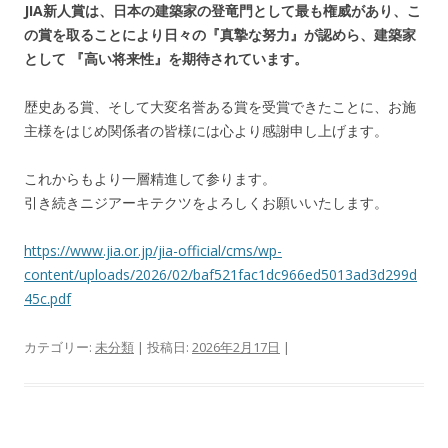
JIA新人賞は、日本の建築家の登竜門として最も権威があり、こ
の賞を取ることにより日々の『真摯な努力』が認めら、建築家
として 『高い将来性』を期待されています。
歴史ある賞、そして大変名誉ある賞を受賞できたことに、お施
主様をはじめ関係者の皆様には心より感謝申し上げます。
これからもより一層精進して参ります。
引き続きニジアーキテクツをよろしくお願いいたします。
https://www.jia.or.jp/jia-official/cms/wp-
content/uploads/2026/02/baf521fac1dc966ed5013ad3d299d
45c.pdf
カテゴリー:
未分類
| 投稿日:
2026年2月17日
|