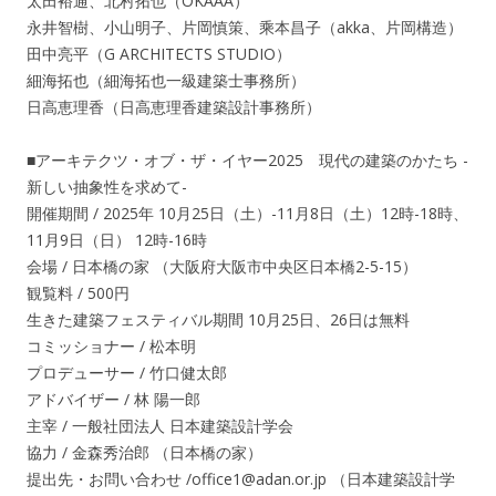
太田裕通、北村拓也（OKAAA）
永井智樹、小山明子、片岡慎策、乘本昌子（akka、片岡構造）
田中亮平（G ARCHITECTS STUDIO）
細海拓也（細海拓也一級建築士事務所）
日高恵理香（日高恵理香建築設計事務所）
■アーキテクツ・オブ・ザ・イヤー2025 現代の建築のかたち -
新しい抽象性を求めて-
開催期間 / 2025年 10月25日（土）-11月8日（土）12時-18時、
11月9日（日） 12時-16時
会場 / 日本橋の家 （大阪府大阪市中央区日本橋2-5-15）
観覧料 / 500円
生きた建築フェスティバル期間 10月25日、26日は無料
コミッショナー / 松本明
プロデューサー / 竹口健太郎
アドバイザー / 林 陽一郎
主宰 / 一般社団法人 日本建築設計学会
協力 / 金森秀治郎 （日本橋の家）
提出先・お問い合わせ /office1@adan.or.jp （日本建築設計学