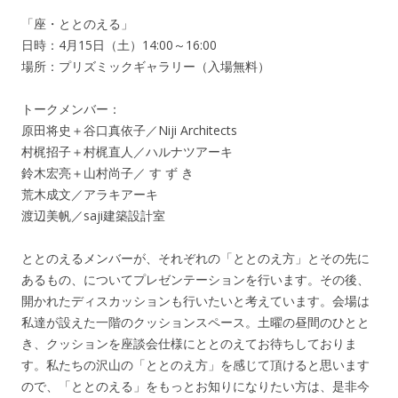
「座・ととのえる」
日時：4月15日（土）14:00～16:00
場所：プリズミックギャラリー（入場無料）
トークメンバー：
原田将史＋谷口真依子／Niji Architects
村梶招子＋村梶直人／ハルナツアーキ
鈴木宏亮＋山村尚子／ す ず き
荒木成文／アラキアーキ
渡辺美帆／saji建築設計室
ととのえるメンバーが、それぞれの「ととのえ方」とその先に
あるもの、についてプレゼンテーションを行います。その後、
開かれたディスカッションも行いたいと考えています。会場は
私達が設えた一階のクッションスペース。土曜の昼間のひとと
き、クッションを座談会仕様にととのえてお待ちしておりま
す。私たちの沢山の「ととのえ方」を感じて頂けると思います
ので、「ととのえる」をもっとお知りになりたい方は、是非今