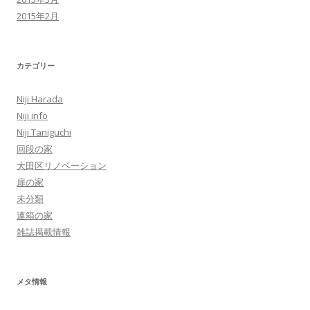
2015年2月
カテゴリー
Niji Harada
Niji info
Niji Taniguchi
回段の家
大田区リノベーション
扉の家
未分類
連箱の家
雑誌掲載情報
メタ情報