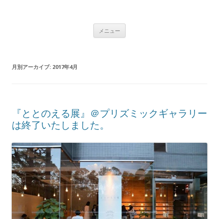
ニジアーキテクツのブログ
自由が丘の建築設計事務所/住宅/商業ビル/幼稚園/保育園/集合住宅/医療
コンテンツへ移動
施設/店舗/寺社仏閣/教会/宿泊施設/ホテル
メニュー
月別アーカイブ:
2017年4月
『ととのえる展』＠プリズミックギャラリー
は終了いたしました。