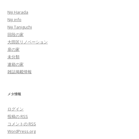
Niji Harada
Niji info
Niji Taniguchi
回段の家
大田区リノベーション
扉の家
未分類
連箱の家
雑誌掲載情報
メタ情報
ログイン
投稿の
RSS
コメントの
RSS
WordPress.org