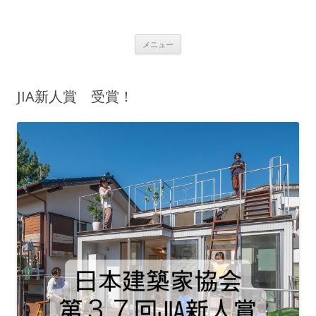
ニジアーキテクツのブログ
自由が丘の建築設計事務所/住宅/商業ビル/幼稚園/保育園/集合住宅/医療
コンテンツへ移動
施設/店舗/寺社仏閣/教会/宿泊施設/ホテル
メニュー
JIA新人賞 受賞！