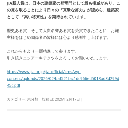
JIA新人賞は、日本の建築家の登竜門として最も権威があり、こ
の賞を取ることにより日々の『真摯な努力』が認めら、建築家
として 『高い将来性』を期待されています。
歴史ある賞、そして大変名誉ある賞を受賞できたことに、お施
主様をはじめ関係者の皆様には心より感謝申し上げます。
これからもより一層精進して参ります。
引き続きニジアーキテクツをよろしくお願いいたします。
https://www.jia.or.jp/jia-official/cms/wp-
content/uploads/2026/02/baf521fac1dc966ed5013ad3d299d
45c.pdf
カテゴリー:
未分類
| 投稿日:
2026年2月17日
|