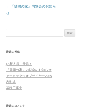
投稿ナビゲーション
←
『登間の家』内覧会のお知ら
せ
検索:
最近の投稿
JIA新人賞 受賞！
『登間の家』内覧会のお知らせ
アーキテクツオブザイヤー2025
表彰式
基礎工事中
最近のコメント