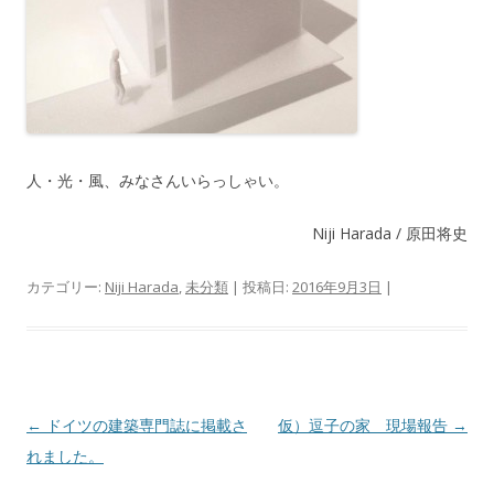
人・光・風、みなさんいらっしゃい。
Niji Harada / 原田将史
カテゴリー:
Niji Harada
,
未分類
| 投稿日:
2016年9月3日
|
投稿ナビゲーション
←
ドイツの建築専門誌に掲載さ
仮）逗子の家 現場報告
→
れました。