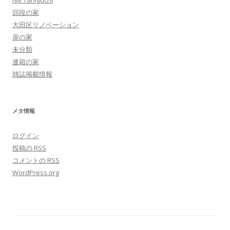
Niji Taniguchi
回段の家
大田区リノベーション
扉の家
未分類
連箱の家
雑誌掲載情報
メタ情報
ログイン
投稿の
RSS
コメントの
RSS
WordPress.org