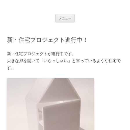
ニジアーキテクツのブログ
自由が丘の建築設計事務所/住宅/商業ビル/幼稚園/保育園/集合住宅/医療
コンテンツへ移動
施設/店舗/寺社仏閣/教会/宿泊施設/ホテル
メニュー
新・住宅プロジェクト進行中！
新・住宅プロジェクトが進行中です。
大きな扉を開いて「いらっしゃい」と言っているような住宅で
す。